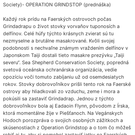
Society)- OPERATION GRINDSTOP (prednáška)
Každý rok prídu na Faerských ostrovoch počas
Grindadrapu o život stovky vorvaňov tuponosích a
delfínov. Celé húfy týchto krásnych zvierat sú tu
nezmyselne a brutálne masakrované. Kvôli svojej
podobnosti s nechvaľne známym vraždením delfínov v
Japonskom Taiji dostali tieto masakre prezývku „Taiji
severu“. Sea Shepherd Conservation Society, popredná
svetová oceánska ochranárska organizácia, vedie
opozíciu voči tomuto zabíjaniu už od osemdesiatych
rokov. Stovky dobrovoľníkov prišli tento rok na Faerské
ostrovy aby hliadkovali zo vzduchu, zeme i mora a
pokúsili sa zastaviť Grindadrap. Jednou z týchto
dobrovoľníkov bola aj Eadaoin Flynn, pôvodom z Írska,
ktorá momentálne žije v Piešťanoch. Na Vegánskych
Hodoch porozpráva o svojich osobných zážitkoch a
skúsenostiach z Operation Grindstop a o tom čo môžeš
robiť aj ty, aby si pomohol zastaviť jatky na Faerských