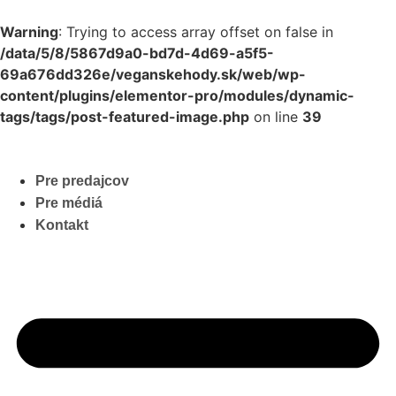
Warning
: Trying to access array offset on false in
/data/5/8/5867d9a0-bd7d-4d69-a5f5-
69a676dd326e/veganskehody.sk/web/wp-
content/plugins/elementor-pro/modules/dynamic-
tags/tags/post-featured-image.php
on line
39
Pre predajcov
Pre médiá
Kontakt