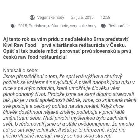
Veganske hody
27 júla, 2015
12:58
2015
,
Bratislava
,
reštaurácie
,
veganske hody
Reštaurácie
Aj tento rok sa vám prídu z neďalekého Brna predstaviť
Kiwi Raw Food – prvá vitariánska reštaurácia v Česku.
Opäť si tak budete môcť porovnať prvú slovenskú a prvú
českú raw food reštauráciu!
Napísali o sebe:
Jsme přesvědčení o tom, že správná výživa a chuťový
požitek se vzájemně nevylučují. A právě naopak jdou ruku v
ruce s pevným zdravím, které umožňuje člověku vést
plnohodnotný život. Protože jsme se sami dlouho stravovali
tak, jak je v naší společnosti běžné, víme, co znamená měnit
své postoje a celkový pohled na stravování. Když chce
člověk dosáhnout nějaké změny, potřebuje v první řadě
změnit sám sebe. Naší prvotní myšlenkou bylo zachránit
svět. Uvědomovali jsme si a stále uvědomujeme, že mnoho
lidí se stravuje velmi zle. Avšak je to přirozené, když nic
jiného vlastně neznají, nikdy se nad svou stravou