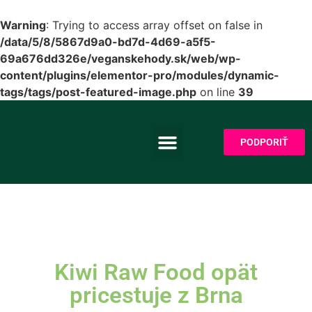
Warning
: Trying to access array offset on false in
/data/5/8/5867d9a0-bd7d-4d69-a5f5-
69a676dd326e/veganskehody.sk/web/wp-
content/plugins/elementor-pro/modules/dynamic-
tags/tags/post-featured-image.php
on line
39
PODPORIŤ
PRE PREDAJCOV
Kiwi Raw Food opät
pricestuje z Brna