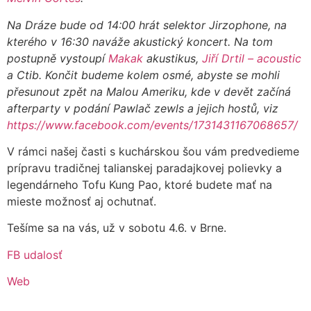
Na Dráze bude od 14:00 hrát selektor Jirzophone, na
kterého v 16:30 naváže akustický koncert. Na tom
postupně vystoupí
Makak
akustikus,
Jiří Drtil – acoustic
a Ctib. Končit budeme kolem osmé, abyste se mohli
přesunout zpět na Malou Ameriku, kde v devět začíná
afterparty v podání Pawlač zewls a jejich hostů, viz
https://www.facebook.com/events/1731431167068657/
V rámci našej časti s kuchárskou šou vám predvedieme
prípravu tradičnej talianskej paradajkovej polievky a
legendárneho Tofu Kung Pao, ktoré budete mať na
mieste možnosť aj ochutnať.
Tešíme sa na vás, už v sobotu 4.6. v Brne.
FB udalosť
Web