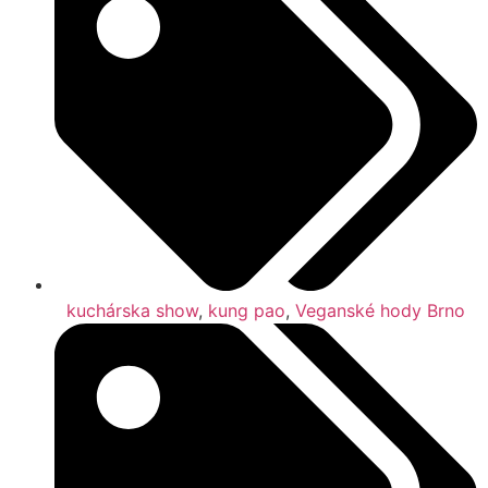
kuchárska show
,
kung pao
,
Veganské hody Brno