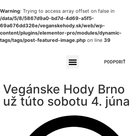
Warning
: Trying to access array offset on false in
/data/5/8/5867d9a0-bd7d-4d69-a5f5-
69a676dd326e/veganskehody.sk/web/wp-
content/plugins/elementor-pro/modules/dynamic-
tags/tags/post-featured-image.php
on line
39
PODPORIŤ
PRE PREDAJCOV
Vegánske Hody Brno
už túto sobotu 4. júna