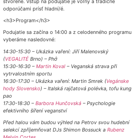
stvorené. Vstup na podujatie je voľný a tradične
odporúčami prísť hladní/é.
<h3>Program</h3>
Podujatie sa začína o 14:00 a z celodenného programu
vyberáme nasledovné:
14:30-15:30 – Ukázka vaření: Jiří Malenovský
(
VEGALITÉ
Brno) – Phở
15:30-16:30 –
Martin Koval
– Veganská strava při
vytrvalostním sportu
16:30-17:30 – Ukázka vaření: Martin Smrek (
Vegánske
hody Slovensko
) – Italská rajčatová polévka, tofu kung
pao
17:30-18:30 –
Barbora Hunčovská
– Psychologie
efektivního šíření veganství
Před halou vám budou výhled na Petrov svou hudební
selekcí zpříjemňovat DJs Shimon Bossuck a
Rubenz
Melvin Cortes
.