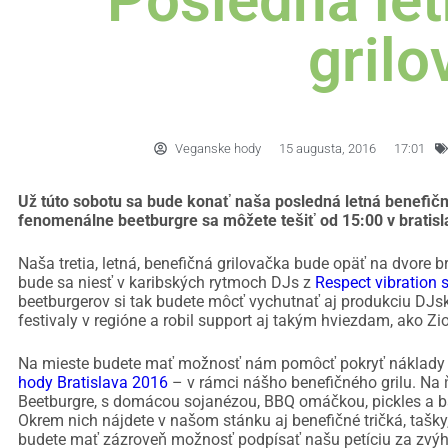
Posledná let
grilo
Veganske hody
15 augusta, 2016
17:01
Už túto sobotu sa bude konať naša posledná letná benefič
fenomenálne beetburgre sa môžete tešiť od 15:00 v brati
Naša tretia, letná, benefičná grilovačka bude opäť na dvore b
bude sa niesť v karibských rytmoch DJs z
Respect vibration
beetburgerov si tak budete môcť vychutnať aj produkciu DJsk
festivaly v regióne a robil support aj takým hviezdam, ako Zio
Na mieste budete mať možnosť nám pomôcť pokryť náklady n
hody Bratislava 2016
– v rámci nášho benefičného grilu. N
Beetburgre, s domácou sojanézou, BBQ omáčkou, pickles a b
Okrem nich nájdete v našom stánku aj benefičné tričká, tašky
budete mať zázroveň možnosť podpísať našu petíciu za zvýh