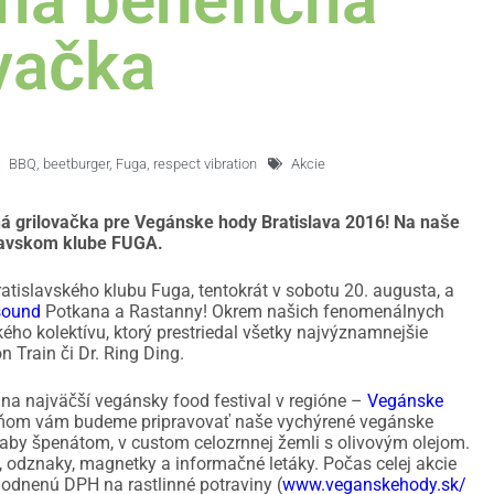
ná benefičná
vačka
BBQ
,
beetburger
,
Fuga
,
respect vibration
Akcie
ná grilovačka pre Vegánske hody Bratislava 2016! Na naše
slavskom klube FUGA.
ratislavského klubu Fuga, tentokrát v sobotu 20. augusta, a
 sound
Potkana a Rastanny! Okrem našich fenomenálnych
ého kolektívu, ktorý prestriedal všetky najvýznamnejšie
n Train či Dr. Ring Ding.
a najväčší vegánsky food festival v regióne –
Vegánske
a ňom vám budeme pripravovať naše vychýrené vegánske
aby š
penátom, v custom celozrnnej žemli s olivovým olejom.
, odznaky, magnetky a informačné letáky. Počas celej akcie
odnenú DPH na rastlinné potraviny (
www.veganskehody.sk/