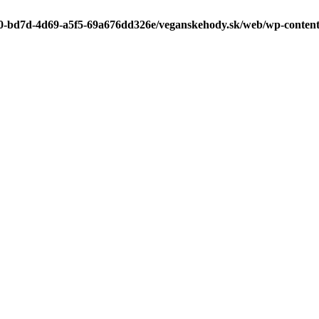
a0-bd7d-4d69-a5f5-69a676dd326e/veganskehody.sk/web/wp-content/p