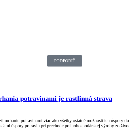
PODPORIŤ
rhania potravinami je rastlinná strava
il mrhaniu potravinami viac ako všetky ostatné možnosti ich úspory d
ťami úspory potravín pri prechode poľnohospodárskej výroby zo živočí