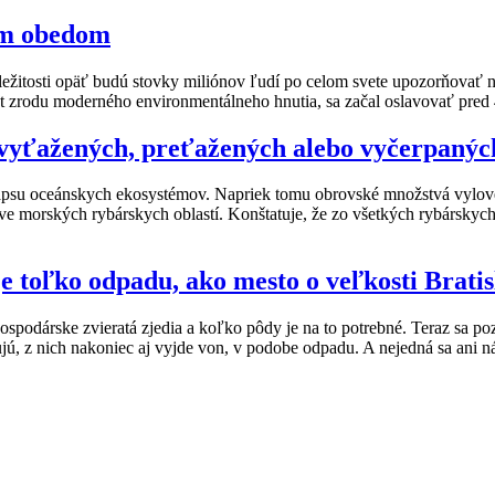
šim obedom
ležitosti opäť budú stovky miliónov ľudí po celom svete upozorňovať n
rodu moderného environmentálneho hnutia, sa začal oslavovať pred 
e vyťažených, preťažených alebo vyčerpanýc
apsu oceánskych ekosystémov. Napriek tomu obrovské množstvá vylove
morských rybárskych oblastí. Konštatuje, že zo všetkých rybárskych o
 toľko odpadu, ako mesto o veľkosti Bratis
ospodárske zvieratá zjedia a koľko pôdy je na to potrebné. Teraz sa p
ujú, z nich nakoniec aj vyjde von, v podobe odpadu. A nejedná sa ani