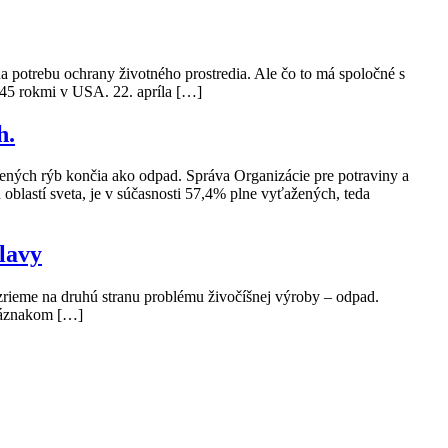
a potrebu ochrany životného prostredia. Ale čo to má spoločné s
45 rokmi v USA. 22. apríla […]
h.
ných rýb končia ako odpad. Správa Organizácie pre potraviny a
blastí sveta, je v súčasnosti 57,4% plne vyťažených, teda
lavy
ozrieme na druhú stranu problému živočíšnej výroby – odpad.
 náznakom […]