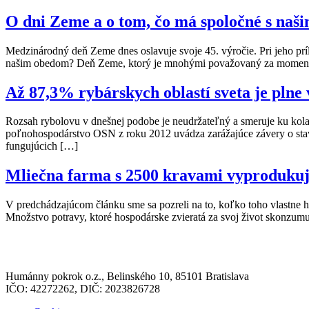
O dni Zeme a o tom, čo má spoločné s na
Medzinárodný deň Zeme dnes oslavuje svoje 45. výročie. Pri jeho prí
našim obedom? Deň Zeme, ktorý je mnohými považovaný za moment z
Až 87,3% rybárskych oblastí sveta je pln
Rozsah rybolovu v dnešnej podobe je neudržateľný a smeruje ku kol
poľnohospodárstvo OSN z roku 2012 uvádza zarážajúce závery o stave 
fungujúcich […]
Mliečna farma s 2500 kravami vyprodukuje
V predchádzajúcom článku sme sa pozreli na to, koľko toho vlastne h
Množstvo potravy, ktoré hospodárske zvieratá za svoj život skonzum
Humánny pokrok o.z., Belinského 10, 85101 Bratislava
IČO: 42272262, DIČ: 2023826728