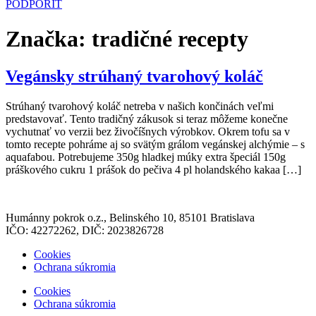
PODPORIŤ
Značka:
tradičné recepty
Vegánsky strúhaný tvarohový koláč
Strúhaný tvarohový koláč netreba v našich končinách veľmi
predstavovať. Tento tradičný zákusok si teraz môžeme konečne
vychutnať vo verzii bez živočíšnych výrobkov. Okrem tofu sa v
tomto recepte pohráme aj so svätým grálom vegánskej alchýmie – s
aquafabou. Potrebujeme 350g hladkej múky extra špeciál 150g
práškového cukru 1 prášok do pečiva 4 pl holandského kakaa […]
Humánny pokrok o.z., Belinského 10, 85101 Bratislava
IČO: 42272262, DIČ: 2023826728
Cookies
Ochrana súkromia
Cookies
Ochrana súkromia