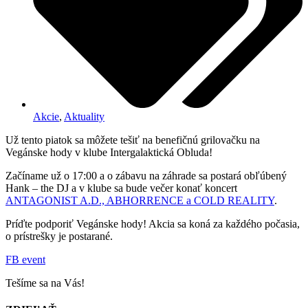
Akcie
,
Aktuality
Už tento piatok sa môžete tešiť na benefičnú grilovačku na
Vegánske hody v klube Intergalaktická Obluda!
Začíname už o 17:00 a o zábavu na záhrade sa postará obľúbený
Hank – the DJ a v klube sa bude večer konať koncert
ANTAGONIST A.D., ABHORRENCE a COLD REALITY
.
Príďte podporiť Vegánske hody! Akcia sa koná za každého počasia,
o prístrešky je postarané.
FB event
Tešíme sa na Vás!