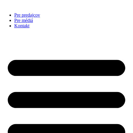
Preskočiť
na
Pre predajcov
obsah
Pre médiá
Kontakt