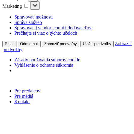
Marketing
Marketing
Spravovať možnosti
Správa služieb
Spravovať {vendor_count} dodávateľov
Prečítajte si viac o týchto účeloch
Zobraziť
Prijať
Odmietnuť
Zobraziť predvoľby
Uložiť predvoľby
predvoľby
Zásady používania súborov cookie
Vyhlásenie o ochrane súkromia
Preskočiť
na
Pre predajcov
obsah
Pre médiá
Kontakt