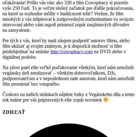
očakávania! Prišlo vás viac ako 330 a film Cowspiracy si pozrelo
vyše 250 ľudí. To je veľmi slušný začiatok pre ďalšie pokračovania,
na ktoré sa rozhodne môžte v budúcnosti tešiť! Veríme, že film
mnohých z vás inšpiroval k zodpovedným rozhodnutiam vo svojom
stravovaní alebo vám aspoň priniesol zopár zaujímavých dôvodov
na zamyslenie.
Pre tých z vás, ktorí by mali záujem podporiť autorov filmu, alebo
film ukázať aj svojim známym, je k dispozícii možnosť si film
predobjednať na stránke
http://cowspiracy.com
na DVD alebo v
digitálnej podobe.
Na záver patrí ešte veľké poďakovanie všetkým, ktorí nám umožnili
vegánsky deň zrealizovať – všetkým dobrovoľníkom, DJs,
podporovateľom a v neposlednom rade autorom, ktorí nám umožnili
film premietať bez vstupného.
Čoskoro na našich stránkach nájdete fotky z Vegánskeho dňa a tento
rok máme pre vás pripravených ešte zopár noviniek
ZDIEĽAŤ