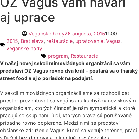
OZ Vagus vám navarí
aj uprace
Veganske hody
26 augusta, 2015
11:00
2015
,
Bratislava
,
reštaurácie
,
upratovanie
,
Vagus
,
veganske hody
program
,
Reštaurácie
V našej novej sekcii mimovládnych organizácii sa vám
predstaví OZ Vagus rovno dva krát – postará sa o thaiský
street food a aj o poriadok na podujatí.
V sekcii mimovládnych organizácii sme sa rozhodli dať
priestor prezentovať sa vegánskou kuchyňou neziskovým
organizáciám, ktorých činnosť je nám sympatická a ktoré
pracujú so skupinami ľudí, ktorých práva sú porušované,
prípadne rovno popierané. Medzi nimi sa predstaví
občianske združenie Vagus, ktoré sa venuje terénnej práci
s ľuďmi bez domova a mimo iné prevádzkuje aj