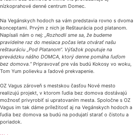
nízkoprahové denné centrum Domec.
Na Vegánskych hodoch sa vám predstavia rovno s dvoma
konceptami. Prvým z nich je Reštaurácia pod platanom.
Napísali nám o nej:
„Rozhodli sme sa, že budeme
pravidelne raz do mesiaca počas leta otvárať našu
reštauráciu „Pod Platanom“. Výťažok poputuje na
prevádzku nášho DOMCA, ktorý denne pomáha ľuďom
bez domova.“
Pripravovať pre vás budú Kokosy vo woku,
Tom Yum polievku a ľadové prekvapenie.
OZ Vagus zároveň s mestskou časťou Nové mesto
realizujú projekt, v ktorom ľudia bez domova dostávajú
možnosť privyrobiť si upratovaním mesta. Spoločne s OZ
Vagus im tak dáme príležitosť aj na Vegánskych hodoch a
ľudia bez domova sa budú na podujatí starať o čistotu a
poriadok.