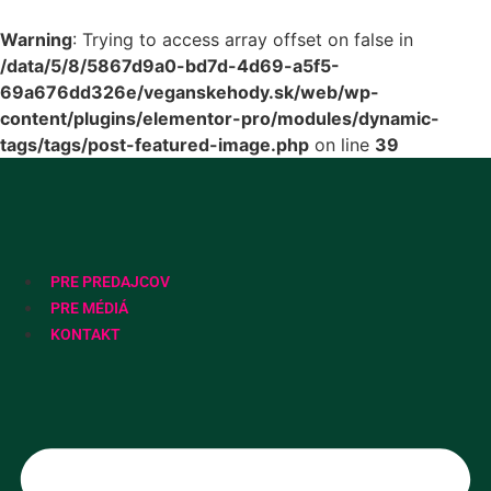
Warning
: Trying to access array offset on false in
/data/5/8/5867d9a0-bd7d-4d69-a5f5-
69a676dd326e/veganskehody.sk/web/wp-
content/plugins/elementor-pro/modules/dynamic-
tags/tags/post-featured-image.php
on line
39
Preskočiť
na
obsah
PRE PREDAJCOV
PRE MÉDIÁ
KONTAKT