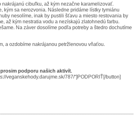
o nakrájanú cibuľku, až kým nezačne karamelizovať.
, kým sa nerozvonia. Následne pridáme lístky tymiánu
huby nesolíme, inak by pustili šťavu a miesto restovania by
, až kým nestratia vodu a nezískajú zlatohnedú farbu.
ešame. Na záver dosolíme podľa potreby a štedro dochutíme
m, a ozdobíme nakrájanou petržlenovou vňaťou.
 prosim podporu našich aktivít.
https://veganskehody.darujme.sk/787/“]PODPORIŤ[/button]