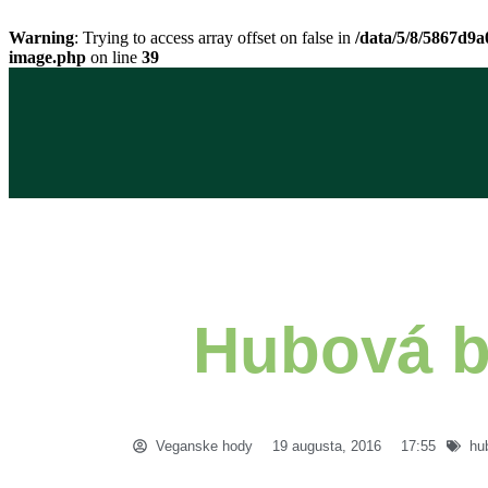
Warning
: Trying to access array offset on false in
/data/5/8/5867d9
image.php
on line
39
Hubová b
Veganske hody
19 augusta, 2016
17:55
hu