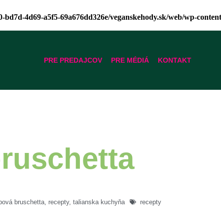
a0-bd7d-4d69-a5f5-69a676dd326e/veganskehody.sk/web/wp-content/p
PRE PREDAJCOV
PRE MÉDIÁ
KONTAKT
ruschetta
bová bruschetta
,
recepty
,
talianska kuchyňa
recepty