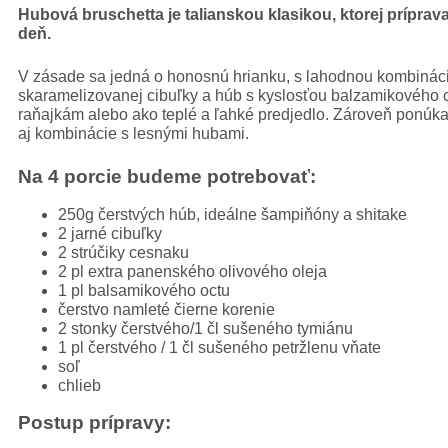
Hubová bruschetta je talianskou klasikou, ktorej príprav
deň.
V zásade sa jedná o honosnú hrianku, s lahodnou kombinácio
skaramelizovanej cibuľky a húb s kyslosťou balzamikového o
raňajkám alebo ako teplé a ľahké predjedlo. Zároveň ponúk
aj kombinácie s lesnými hubami.
Na 4 porcie budeme potrebovať:
250g čerstvých húb, ideálne šampiňóny a shitake
2 jarné cibuľky
2 strúčiky cesnaku
2 pl extra panenského olivového oleja
1 pl balsamikového octu
čerstvo namleté čierne korenie
2 stonky čerstvého/1 čl sušeného tymiánu
1 pl čerstvého / 1 čl sušeného petržlenu vňate
soľ
chlieb
Postup prípravy: