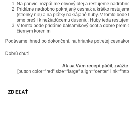
Na panvici rozpálime olivový olej a restujeme nadrobn
Pridáme nadrobno pokrájaný cesnak a krátko restujeme
(stronky nie) a na plátky nakrájané huby. V tomto bode 
sme prešli k nežiadúcemu duseniu. Huby teda restujeme
V tomto bode pridáme balsamikový ocot a dobre premi
čiernym korením.
Podávame ihneď po dokončení, na hrianke potretej cesnako
Dobrú chuť!
Ak sa Vám recept páčil, zvážte
[button color=“red“ size=“large“ align=“center“ link=“
ZDIEĽAŤ