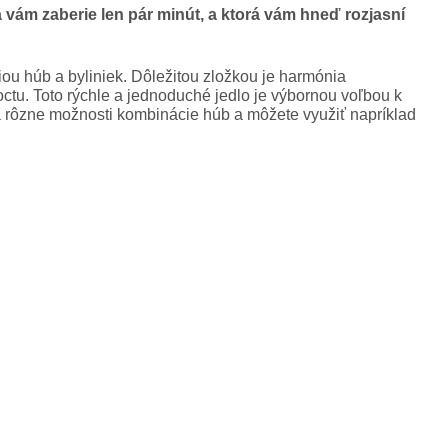
a vám zaberie len pár minút, a ktorá vám hneď rozjasní
u húb a byliniek. Dôležitou zložkou je harmónia
ctu. Toto rýchle a jednoduché jedlo je výbornou voľbou k
a rôzne možnosti kombinácie húb a môžete využiť napríklad