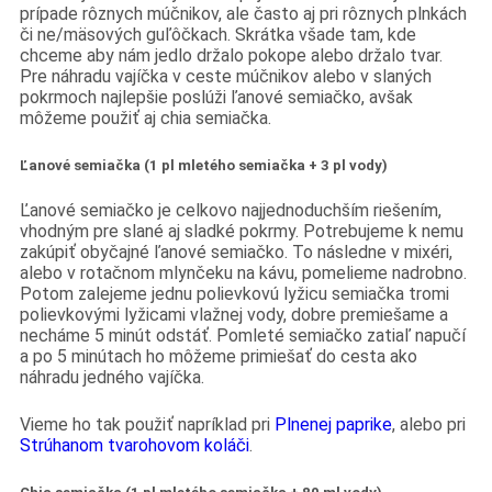
prípade rôznych múčnikov, ale často aj pri rôznych plnkách
či ne/mäsových guľôčkach. Skrátka všade tam, kde
chceme aby nám jedlo držalo pokope alebo držalo tvar.
Pre náhradu vajíčka v ceste múčnikov alebo v slaných
pokrmoch najlepšie poslúži ľanové semiačko, avšak
môžeme použiť aj chia semiačka.
Ľanové semiačka (1 pl mletého semiačka + 3 pl vody)
Ľanové semiačko je celkovo najjednoduchším riešením,
vhodným pre slané aj sladké pokrmy. Potrebujeme k nemu
zakúpiť obyčajné ľanové semiačko. To následne v mixéri,
alebo v rotačnom mlynčeku na kávu, pomelieme nadrobno.
Potom zalejeme jednu polievkovú lyžicu semiačka tromi
polievkovými lyžicami vlažnej vody, dobre premiešame a
necháme 5 minút odstáť. Pomleté semiačko zatiaľ napučí
a po 5 minútach ho môžeme primiešať do cesta ako
náhradu jedného vajíčka.
Vieme ho tak použiť napríklad pri
Plnenej paprike
, alebo pri
Strúhanom tvarohovom koláči
.