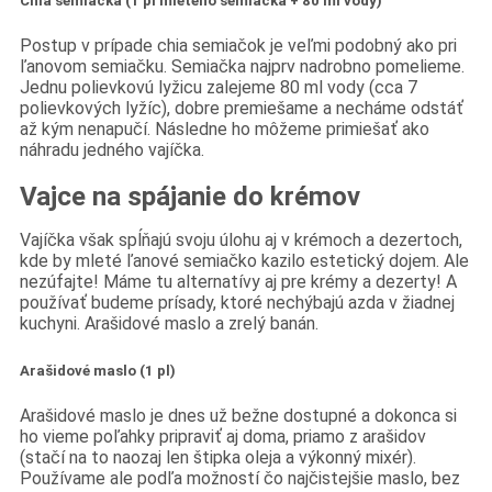
Chia semiačka (1 pl mletého semiačka + 80 ml vody)
Postup v prípade chia semiačok je veľmi podobný ako pri
ľanovom semiačku. Semiačka najprv nadrobno pomelieme.
Jednu polievkovú lyžicu zalejeme 80 ml vody (cca 7
polievkových lyžíc), dobre premiešame a necháme odstáť
až kým nenapučí. Následne ho môžeme primiešať ako
náhradu jedného vajíčka.
Vajce na spájanie do krémov
Vajíčka však spĺňajú svoju úlohu aj v krémoch a dezertoch,
kde by mleté ľanové semiačko kazilo estetický dojem. Ale
nezúfajte! Máme tu alternatívy aj pre krémy a dezerty! A
používať budeme prísady, ktoré nechýbajú azda v žiadnej
kuchyni. Arašidové maslo a zrelý banán.
Arašidové maslo (1 pl)
Arašidové maslo je dnes už bežne dostupné a dokonca si
ho vieme poľahky pripraviť aj doma, priamo z arašidov
(stačí na to naozaj len štipka oleja a výkonný mixér).
Používame ale podľa možností čo najčistejšie maslo, bez