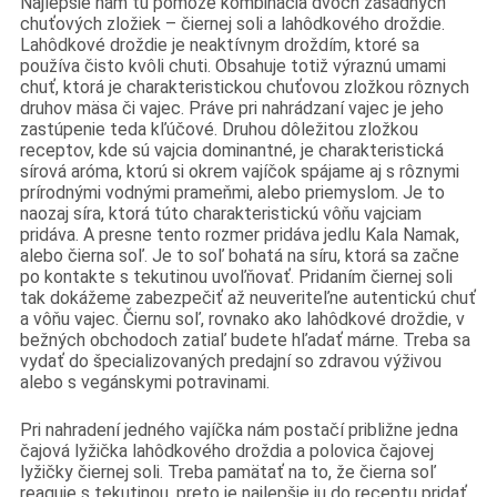
Najlepšie nám tu pomôže kombinácia dvoch zásadných
chuťových zložiek – čiernej soli a lahôdkového droždie.
Lahôdkové droždie je neaktívnym droždím, ktoré sa
používa čisto kvôli chuti. Obsahuje totiž výraznú umami
chuť, ktorá je charakteristickou chuťovou zložkou rôznych
druhov mäsa či vajec. Práve pri nahrádzaní vajec je jeho
zastúpenie teda kľúčové. Druhou dôležitou zložkou
receptov, kde sú vajcia dominantné, je charakteristická
sírová aróma, ktorú si okrem vajíčok spájame aj s rôznymi
prírodnými vodnými prameňmi, alebo priemyslom. Je to
naozaj síra, ktorá túto charakteristickú vôňu vajciam
pridáva. A presne tento rozmer pridáva jedlu Kala Namak,
alebo čierna soľ. Je to soľ bohatá na síru, ktorá sa začne
po kontakte s tekutinou uvoľňovať. Pridaním čiernej soli
tak dokážeme zabezpečiť až neuveriteľne autentickú chuť
a vôňu vajec. Čiernu soľ, rovnako ako lahôdkové droždie, v
bežných obchodoch zatiaľ budete hľadať márne. Treba sa
vydať do špecializovaných predajní so zdravou výživou
alebo s vegánskymi potravinami.
Pri nahradení jedného vajíčka nám postačí približne jedna
čajová lyžička lahôdkového droždia a polovica čajovej
lyžičky čiernej soli. Treba pamätať na to, že čierna soľ
reaguje s tekutinou, preto je najlepšie ju do receptu pridať