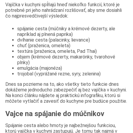
Vajíčka v kuchyni spĺňajú hneď niekoľko funkcií, ktoré je
potrebné pri jeho nahrádzaní rozlišovať, aby sme dosiahli
čo najpresvedčivejší výsledok:
spájanie cesta (múčniky a krémové dezerty, ale
napríklad aj plnená paprika)
dvíhanie cesta (palacinky, lievance)
chuť (praženica, omeleta)
textúra (praženica, omeleta, Pad Thai)
objem (krémové dezerty, makarónky, tvarohové
plnky)
emulgácia (majonéza)
trojobal (vyprážané rezne, syry, zelenina)
Dnes sa pozrieme na to, ako všetky tieto funkcie dnes
dokážeme jednoducho zabezpečiť aj bez vajíčka v kuchyni.
Na konci článku nájdete aj praktickú infografiku, ktorú si
môžete vytlačiť a zavesiť do kuchyne pre budúce použitie.
Vajce na spájanie do múčnikov
Spájanie cesta alebo hmoty je najbežnejšou funkciou,
ktorú vajíčka v kuchyni zastupujú. Je tomu tak najmä v