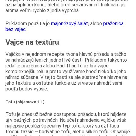
až na úplnom konci, alebo pred servírovaním. Inak nám jej
aróma veľmi rýchlo z jedla vyprchá.
Príkladom použitia je
majonézový šalát
, alebo
praženica
bez vajec
.
Vajce na textúru
Vajíčka v nejednom recepte tvoria hlavnú prísadu a ťažko
sa nahrádzajú len ich jednotlivé časti. Príkladom takýchto
jedál je praženica alebo Pad Thai. Tu už hrá vajce
komplexnejšiu rolu a preto využívame hneď niekoľko jeho
náhrad súčasne. V tejto časti sa ale sústredíme hlavne na
jeho textúru a ostatné funkcie už si viete nahradiť sami
podľa bodov vyššie.
Tofu (objemovo 1:1)
Tofu je dnes už bežne dostupnou prísadou, ktorú nájdete
aj v bežných potravinách. Na účel nahradenia vajíčka však
najlepšie poslúži špeciálny typ tofu, ktorý sa už hľadá
trochu tažšie – hodvábne tofu, alebo silken tofu. Obsahuje