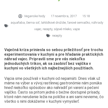
Veganske hody
17 novembra, 2017
15:18
aquafaba
,
čierna soľ
,
lahôdkové droždie
,
ľanové semiačko
,
náhrady
vajec
,
recepty
,
sójové mlieko
,
vajce
recepty
Vaječná kríza priniesla so sebou príležitosť pre trochu
experimentovania v kuchyni a pre hľadanie praktických
náhrad vajec. Pripravili sme pre vás niekoľko
jednoduchých trikov, ak sa zaobísť bez vajíčka v
kuchyni vo všetkých ich najbežnejších použitiach.
Vajcia sme používali v kuchyni od nepamäti. Dnes však už
máme na výber a vývoj rastlinnej gastronómie nám ponúka
hneď niekoľko spôsobov ako nahradiť pri varení a pečení
vajíčko. Často sa pritom jedná o bežne dostupné prísady,
ktoré nám nerušenie ležia na poličke a ani sami nevieme, čo
všetko s nimi dokážeme v kuchyni vymyslieť.