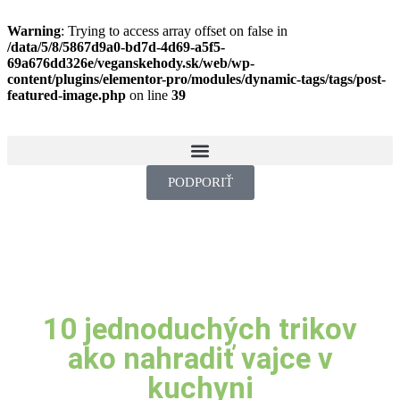
Warning
: Trying to access array offset on false in
/data/5/8/5867d9a0-bd7d-4d69-a5f5-
69a676dd326e/veganskehody.sk/web/wp-
content/plugins/elementor-pro/modules/dynamic-tags/tags/post-
featured-image.php
on line
39
PODPORIŤ
10 jednoduchých trikov
ako nahradiť vajce v
kuchyni