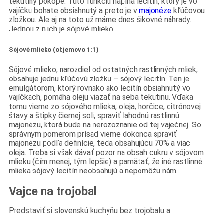
tekutiny pokope. Túto funkciu napĺňa lecitín, ktorý je vo
vajíčku bohate obsiahnutý a preto je v
majonéze
kľúčovou
zložkou. Ale aj na toto už máme dnes šikovné náhrady.
Jednou z n ich je sójové mlieko.
Sójové mlieko (objemovo 1:1)
Sójové mlieko, narozdiel od ostatných rastlinných mliek,
obsahuje jednu kľúčovú zložku – sójový lecitín. Ten je
emulgátorom, ktorý rovnako ako lecitín obsiahnutý vo
vajíčkach, pomáha oleju viazať na seba tekutinu. Vďaka
tomu vieme zo sójového mlieka, oleja, horčice, citrónovej
štavy a štipky čiernej soli, spraviť lahodnú rastlinnú
majonézu, ktorá bude na nerozoznanie od tej vaječnej. So
správnym pomerom prísad vieme dokonca spraviť
majonézu podľa definície, teda obsahujúcu 70% a viac
oleja. Treba si však dávať pozor na obsah cukru v sójovom
mlieku (čím menej, tým lepšie) a pamätať, že iné rastlinné
mlieka sójový lecitín neobsahujú a nepomôžu nám.
Vajce na trojobal
Predstaviť si slovenskú kuchyňu bez trojobalu a