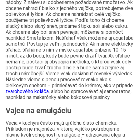
nádoby. Z nálevu si odoberieme požadované množstvo. Ak
chcene nahradiť bielko z jedného vajíčka, potrebujeme dve
polievkové lyžice. Ak chceme nahrádzať celé vajíčko,
použijeme tri polievkové lyžice. Podľa toho či chceme
sladký alebo slaný sneh, pridáme štipku soli alebo cukru.
Ak chceme aby bol sneh pevnejší, môžeme si pomôcť
napríklad Smetafixom. Našľahať však môžeme aj aquafabu
samotnú. Postup je veľmi jednoduchý. Ak máme elektrický
šľahač, šľaháme s ním v miske aquafabu pribižne 10-15
minút, až do bodu, kedy bude pevne držať tvar. Ak šľahač
nemáme, postačí aj obyčajná metlička, s ktorou však celý
postup bude trvať trochu dlhšie a bude samozrejme aj
trochu náročnejší. Vieme však dosiahnuť rovnaký výsledok.
Následne vieme s penou pracovať rovnako ako s
bielkovým snehom – primiešavať do krémov, ako v prípade
tvarohového koláča
, alebo ho spracovávať aj samostatne,
napríklad na makarónky alebo kokosové pusinky.
Vajce na emulgáciu
Vacia v kuchyni často majú aj úlohu čisto chemickú.
Príkladom je majonéza, v ktorej vajíčko potrebujeme
hlavne kvôli schopnosti emulgácie – udržiavania oleja a