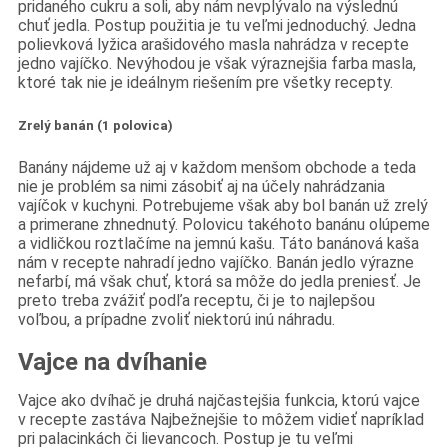
pridaného cukru a soli, aby nám nevplývalo na výslednú
chuť jedla. Postup použitia je tu veľmi jednoduchý. Jedna
polievková lyžica arašidového masla nahrádza v recepte
jedno vajíčko. Nevýhodou je však výraznejšia farba masla,
ktoré tak nie je ideálnym riešením pre všetky recepty.
Zrelý banán (1 polovica)
Banány nájdeme už aj v každom menšom obchode a teda
nie je problém sa nimi zásobiť aj na účely nahrádzania
vajíčok v kuchyni. Potrebujeme však aby bol banán už zrelý
a primerane zhnednutý. Polovicu takéhoto banánu olúpeme
a vidličkou roztlačíme na jemnú kašu. Táto banánová kaša
nám v recepte nahradí jedno vajíčko. Banán jedlo výrazne
nefarbí, má však chuť, ktorá sa môže do jedla preniesť. Je
preto treba zvážiť podľa receptu, či je to najlepšou
voľbou, a prípadne zvoliť niektorú inú náhradu.
Vajce na dvíhanie
Vajce ako dvíhač je druhá najčastejšia funkcia, ktorú vajce
v recepte zastáva Najbežnejšie to môžem vidieť napríklad
pri palacinkách či lievancoch. Postup je tu veľmi