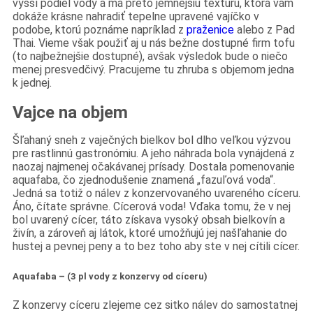
vyšší podiel vody a má preto jemnejšiu textúru, ktorá vám
dokáže krásne nahradiť tepelne upravené vajíčko v
podobe, ktorú poznáme napríklad z
praženice
alebo z Pad
Thai. Vieme však použiť aj u nás bežne dostupné firm tofu
(to najbežnejšie dostupné), avšak výsledok bude o niečo
menej presvedčivý. Pracujeme tu zhruba s objemom jedna
k jednej.
Vajce na objem
Šľahaný sneh z vaječných bielkov bol dlho veľkou výzvou
pre rastlinnú gastronómiu. A jeho náhrada bola vynájdená z
naozaj najmenej očakávanej prísady. Dostala pomenovanie
aquafaba, čo zjednodušenie znamená „fazuľová voda“.
Jedná sa totiž o nálev z konzervovaného uvareného cíceru.
Áno, čítate správne. Cícerová voda! Vďaka tomu, že v nej
bol uvarený cícer, táto získava vysoký obsah bielkovín a
živín, a zároveň aj látok, ktoré umožňujú jej našľahanie do
hustej a pevnej peny a to bez toho aby ste v nej cítili cícer.
Aquafaba – (3 pl vody z konzervy od cíceru)
Z konzervy cíceru zlejeme cez sitko nálev do samostatnej