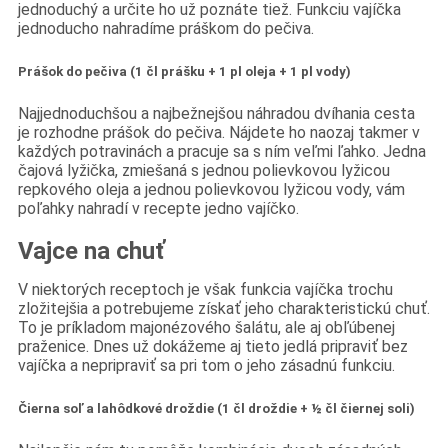
jednoduchý a určite ho už poznáte tiež. Funkciu vajíčka
jednoducho nahradíme práškom do pečiva.
Prášok do pečiva (1 čl prášku + 1 pl oleja + 1 pl vody)
Najjednoduchšou a najbežnejšou náhradou dvíhania cesta
je rozhodne prášok do pečiva. Nájdete ho naozaj takmer v
každých potravinách a pracuje sa s ním veľmi ľahko. Jedna
čajová lyžička, zmiešaná s jednou polievkovou lyžicou
repkového oleja a jednou polievkovou lyžicou vody, vám
poľahky nahradí v recepte jedno vajíčko.
Vajce na chuť
V niektorých receptoch je však funkcia vajíčka trochu
zložitejšia a potrebujeme získať jeho charakteristickú chuť.
To je príkladom majonézového šalátu, ale aj obľúbenej
praženice. Dnes už dokážeme aj tieto jedlá pripraviť bez
vajíčka a nepripraviť sa pri tom o jeho zásadnú funkciu.
Čierna soľ a lahôdkové droždie (1 čl droždie + ½ čl čiernej soli)