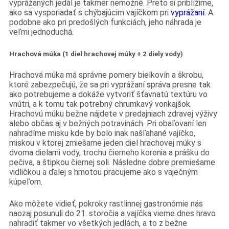
vyprážaných jedál je takmer nemožné. Preto si priblížime,
ako sa vysporiadať s chýbajúcim vajíčkom pri
vyprážaní
. A
podobne ako pri predošlých funkciách, jeho náhrada je
veľmi jednoduchá.
Hrachová múka (1 diel hrachovej múky + 2 diely vody)
Hrachová múka má správne pomery bielkovín a škrobu,
ktoré zabezpečujú, že sa pri vyprážaní správa presne tak
ako potrebujeme a dokáže vytvoriť šťavnatú textúru vo
vnútri, a k tomu tak potrebný chrumkavý vonkajšok.
Hrachovú múku bežne nájdete v predajniach zdravej výživy
alebo občas aj v bežných potravinách. Pri obaľovaní len
nahradíme misku kde by bolo inak našľahané vajíčko,
miskou v ktorej zmiešame jeden diel hrachovej múky s
dvoma dielami vody, trochu čierneho korenia a prášku do
pečiva, a štipkou čiernej soli. Následne dobre premiešame
vidličkou a ďalej s hmotou pracujeme ako s vaječným
kúpeľom.
Ako môžete vidieť, pokroky rastlinnej gastronómie nás
naozaj posunuli do 21. storočia a vajíčka vieme dnes hravo
nahradiť takmer vo všetkých jedlách, a to z bežne