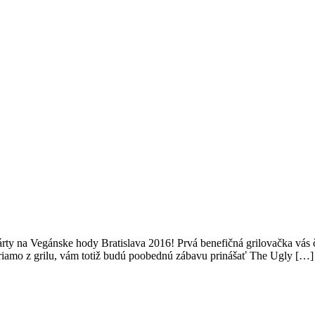
árty na Vegánske hody Bratislava 2016! Prvá benefičná grilovačka vás 
riamo z grilu, vám totiž budú poobednú zábavu prinášať The Ugly […]