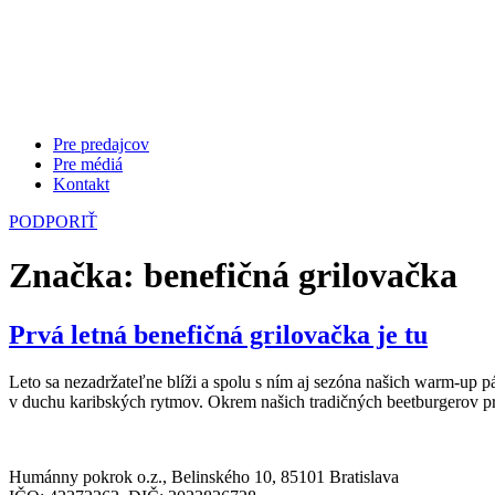
Pre predajcov
Pre médiá
Kontakt
PODPORIŤ
Značka:
benefičná grilovačka
Prvá letná benefičná grilovačka je tu
Leto sa nezadržateľne blíži a spolu s ním aj sezóna našich warm-up p
v duchu karibských rytmov. Okrem našich tradičných beetburgerov p
Humánny pokrok o.z., Belinského 10, 85101 Bratislava