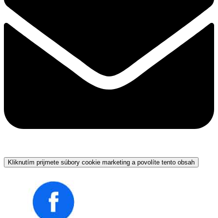
Kliknutím prijmete súbory cookie marketing a povolíte tento obsah