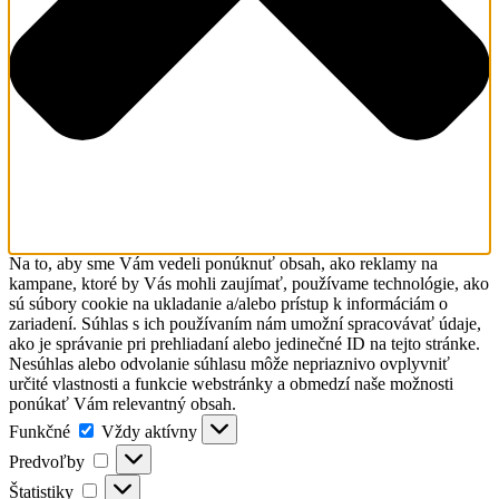
Na to, aby sme Vám vedeli ponúknuť obsah, ako reklamy na
kampane, ktoré by Vás mohli zaujímať, používame technológie, ako
sú súbory cookie na ukladanie a/alebo prístup k informáciám o
zariadení. Súhlas s ich používaním nám umožní spracovávať údaje,
ako je správanie pri prehliadaní alebo jedinečné ID na tejto stránke.
Nesúhlas alebo odvolanie súhlasu môže nepriaznivo ovplyvniť
určité vlastnosti a funkcie webstránky a obmedzí naše možnosti
ponúkať Vám relevantný obsah.
Funkčné
Funkčné
Vždy aktívny
Predvoľby
Predvoľby
Štatistiky
Štatistiky