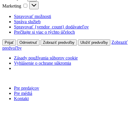
Marketing
Marketing
Spravovať možnosti
Správa služieb
Spravovať {vendor_count} dodávateľov
Prečítajte si viac o týchto účeloch
Zobraziť
Prijať
Odmietnuť
Zobraziť predvoľby
Uložiť predvoľby
predvoľby
Zásady používania súborov cookie
Vyhlásenie o ochrane súkromia
Preskočiť
na
Pre predajcov
obsah
Pre médiá
Kontakt