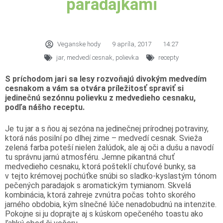
paradajkami
Veganske hody
9 apríla, 2017
14:27
jar
,
medvedí cesnak
,
polievka
recepty
S príchodom jari sa lesy rozvoňajú divokým medvedím
cesnakom a vám sa otvára príležitosť spraviť si
jedinečnú sezónnu polievku z medvedieho cesnaku,
podľa nášho receptu.
Je tu jar a s ňou aj sezóna na jedinečnej prírodnej potraviny,
ktorá nás posilní po dlhej zime – medvedí cesnak. Svieža
zelená farba poteší nielen žalúdok, ale aj oči a dušu a navodí
tu správnu jarnú atmosféru. Jemne pikantná chuť
medvedieho cesnaku, ktorá pošteklí chuťové bunky, sa
v tejto krémovej pochúťke snúbi so sladko-kyslastým tónom
pečených paradajok s aromatickým tymianom. Skvelá
kombinácia, ktorá zahreje zvnútra počas tohto skorého
jarného obdobia, kým slnečné lúče nenadobudnú na intenzite.
Pokojne si ju doprajte aj s kúskom opečeného toastu ako