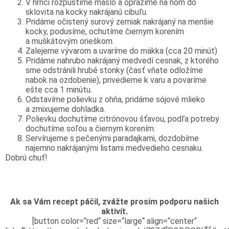
V hrnci rozpustíme maslo a opražíme na ňom do
sklovita na kocky nakrájanú cibuľu.
Pridáme očistený surový zemiak nakrájaný na menšie
kocky, podusíme, ochutíme čiernym korením
a muškátovým orieškom.
Zalejeme vývarom a uvaríme do mäkka (cca 20 minút)
Pridáme nahrubo nakrájaný medvedí cesnak, z ktorého
sme odstránili hrubé stonky (časť vňate odložíme
nabok na ozdobenie), privedieme k varu a povaríme
ešte cca 1 minútu.
Odstavíme polievku z ohňa, pridáme sójové mlieko
a zmixujeme dohladka.
Polievku dochutíme citrónovou šťavou, podľa potreby
dochutíme soľou a čiernym korením.
Servírujeme s pečenými paradajkami, dozdobíme
najemno nakrájanými listami medvedieho cesnaku.
Dobrú chuť!
Ak sa Vám recept páčil, zvážte prosim podporu našich
aktivít.
[button color=“red“ size=“large“ align=“center“