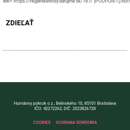
link=“https://veganskehody.darujme.sk/787/“]PODPORIŤ[/but
ZDIEĽAŤ
Humánny pokrok o.z., Belinského 10, 85101 Bratislava
IČO: 42272262, DIČ: 2023826728
COOKIES
OCHRANA SÚKROMIA