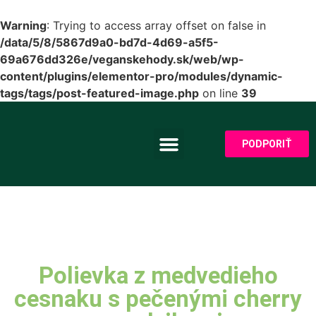
Warning
: Trying to access array offset on false in
/data/5/8/5867d9a0-bd7d-4d69-a5f5-
69a676dd326e/veganskehody.sk/web/wp-
content/plugins/elementor-pro/modules/dynamic-
tags/tags/post-featured-image.php
on line
39
PODPORIŤ
PRE PREDAJCOV
Polievka z medvedieho
cesnaku s pečenými cherry