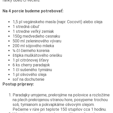
ľahký obed či večeru.
Na 4 porcie budeme potrebovať:
1,5 pl vegánskeho masla (napr. Cocovit) alebo oleja
1 stredná cibuľ
1 stredne veľký zemiak
150g medvedieho cesnaku
500 ml zeleninového vývaru
200 ml sójového mlieka
¼ čl čierneho korenia
štipka muškátového oriešku
1 pl citrónovej šťavy
6 ks cherry paradajok
1 čl sušeného tymiánu
1 pl olivového oleja
soľ na dochutenie
Postup prípravy:
Paradajky umyjeme, prekrojíme na polovice a rozložíme
na plech prekrojenou stranou hore, posypeme trochou
soli, tymianom a pokvapkáme olivovým olejom.
Pečieme v rúre pri teplote 150 stupňov cca 1 hodinu.