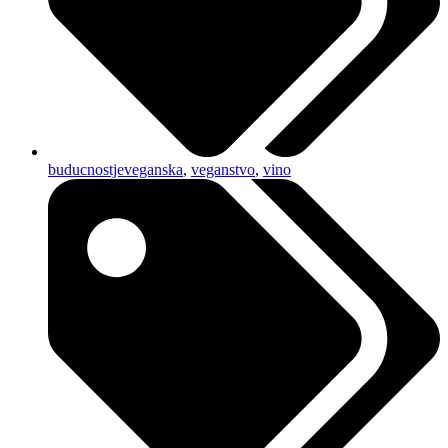
buducnostjeveganska
,
veganstvo
,
vino