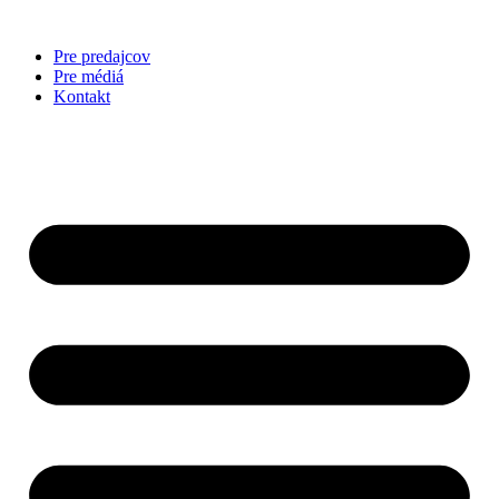
Preskočiť
na
Pre predajcov
obsah
Pre médiá
Kontakt