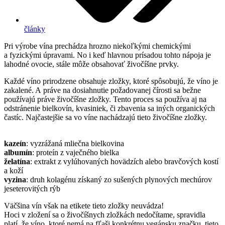
články
Pri výrobe vína prechádza hrozno niekoľkými chemickými
a fyzickými úpravami. No i keď hlavnou prísadou tohto nápoja je
lahodné ovocie, stále môže obsahovať živočíšne prvky.
Každé víno prirodzene obsahuje zložky, ktoré spôsobujú, že víno je
zakalené. A práve na dosiahnutie požadovanej čírosti sa bežne
používajú práve živočíšne zložky. Tento proces sa používa aj na
odstránenie bielkovín, kvasiniek, či zbavenia sa iných organických
častíc. Najčastejšie sa vo víne nachádzajú tieto živočíšne zložky.
kazeín
: vyzrážaná mliečna bielkovina
albumín
: proteín z vaječného bielka
želatína
: extrakt z vylúhovaných hovädzích alebo bravčových kostí
a koží
vyzina
: druh kolagénu získaný zo sušených plynových mechúrov
jeseterovitých rýb
Väčšina vín však na etikete tieto zložky neuvádza!
Hoci v zložení sa o živočíšnych zložkách nedočítame, spravidla
platí, že víno, ktoré nemá na fľaši konkrétnu vegánsku značku, tieto