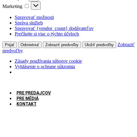
Marketing
Marketing
Spravovať možnosti
Správa služieb
Spravovať {vendor_count} dodávateľov
Prečítajte si viac o týchto účeloch
Zobraziť
Prijať
Odmietnuť
Zobraziť predvoľby
Uložiť predvoľby
predvoľby
Zásady používania súborov cookie
Vyhlásenie o ochrane súkromia
Preskočiť
na
obsah
PRE PREDAJCOV
PRE MÉDIÁ
KONTAKT