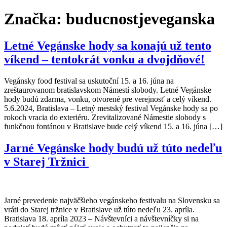
Značka:
buducnostjeveganska
Letné Vegánske hody sa konajú už tento
víkend – tentokrát vonku a dvojdňové!
Vegánsky food festival sa uskutoční 15. a 16. júna na
zreštaurovanom bratislavskom Námestí slobody. Letné Vegánske
hody budú zdarma, vonku, otvorené pre verejnosť a celý víkend.
5.6.2024, Bratislava – Letný mestský festival Vegánske hody sa po
rokoch vracia do exteriéru. Zrevitalizované Námestie slobody s
funkčnou fontánou v Bratislave bude celý víkend 15. a 16. júna […]
Jarné Vegánske hody budú už túto nedeľu
v Starej Tržnici
Jarné prevedenie najväčšieho vegánskeho festivalu na Slovensku sa
vráti do Starej tržnice v Bratislave už túto nedeľu 23. apríla.
Bratislava 18. apríla 2023 – Návštevníci a návštevníčky si na