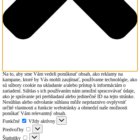
Na to, aby sme Vám vedeli ponúknuť obsah, ako reklamy na
kampane, ktoré by Vás mohli zaujímať, používame technológie, ako
sú súbory cookie na ukladanie a/alebo prístup k informáciám o
zariadení. Súhlas s ich používaním nám umožní spracovávať údaje,
ako je správanie pri prehliadaní alebo jedinečné ID na tejto stránke.
Nesúhlas alebo odvolanie súhlasu môže nepriaznivo ovplyvniť
určité vlastnosti a funkcie webstránky a obmedzí naše možnosti
ponúkať Vám relevantný obsah.
Funkčné
Funkčné
Vždy aktívny
Predvoľby
Predvoľby
Štatistiky
Štatistiky