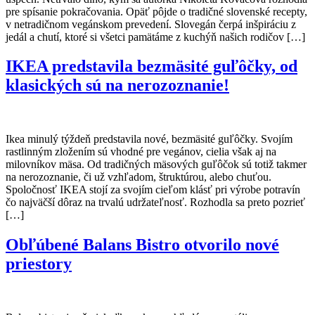
pre spísanie pokračovania. Opäť pôjde o tradičné slovenské recepty,
v netradičnom vegánskom prevedení. Slovegán čerpá inšpiráciu z
jedál a chutí, ktoré si všetci pamätáme z kuchýň našich rodičov […]
IKEA predstavila bezmäsité guľôčky, od
klasických sú na nerozoznanie!
Ikea minulý týždeň predstavila nové, bezmäsité guľôčky. Svojím
rastlinným zložením sú vhodné pre vegánov, cielia však aj na
milovníkov mäsa. Od tradičných mäsových guľôčok sú totiž takmer
na nerozoznanie, či už vzhľadom, štruktúrou, alebo chuťou.
Spoločnosť IKEA stojí za svojím cieľom klásť pri výrobe potravín
čo najväčší dôraz na trvalú udržateľnosť. Rozhodla sa preto pozrieť
[…]
Obľúbené Balans Bistro otvorilo nové
priestory