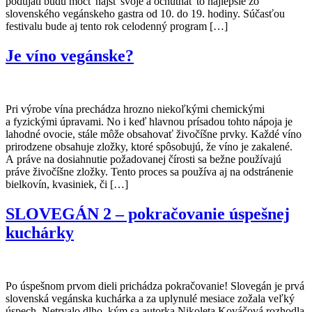
podujatí budú môcť nájsť svoje a ochutnať to najlepšie zo
slovenského vegánskeho gastra od 10. do 19. hodiny. Súčasťou
festivalu bude aj tento rok celodenný program […]
Je víno vegánske?
Pri výrobe vína prechádza hrozno niekoľkými chemickými
a fyzickými úpravami. No i keď hlavnou prísadou tohto nápoja je
lahodné ovocie, stále môže obsahovať živočíšne prvky. Každé víno
prirodzene obsahuje zložky, ktoré spôsobujú, že víno je zakalené.
A práve na dosiahnutie požadovanej čírosti sa bežne používajú
práve živočíšne zložky. Tento proces sa používa aj na odstránenie
bielkovín, kvasiniek, či […]
SLOVEGÁN 2 – pokračovanie úspešnej
kuchárky
Po úspešnom prvom dieli prichádza pokračovanie! Slovegán je prvá
slovenská vegánska kuchárka a za uplynulé mesiace zožala veľký
úspech. Netrvalo dlho, kým sa autorka Nikoleta Kováčová rozhodla